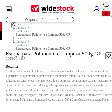
0
Início
Limpeza
Polidores
Estopa para Polimento e Limpeza 500g GP
Início
Limpeza
Polidores
Estopa para Polimento e Limpeza 500g GP
Estopa para Polimento e Limpeza 500g GP
CODIGO:
1187
Detalhes:
A estopa para polimento e limpeza é indicada para auxiliar na limpeza e no polimento de
superfícies, proporcionando praticidade e rendimento durante o uso. Pode ser utilizada na
aplicação de ceras, óleos, vernizes e produtos químicos, contribuindo para um acabamento
uniforme. Produzida com 100% algodão, apresenta alta absorção e maciez, além de não
soltar tinta ou fiapos durante o uso, mantendo a qualidade no processo de limpeza e
polimento. Especificações Técnicas: Capacidade / Medida/ Tamanho: 41x16x9cm Modelo:
Estopa para Polimento e Limpeza Peso do pacote: 500g Conteúdo da embalagem: Pacote
com 500g de estopa Composição: 100% algodão Indicação de uso: Indicada para limpeza
e polimento de superfícies diversas, podendo ser utilizada em ambientes domésticos,