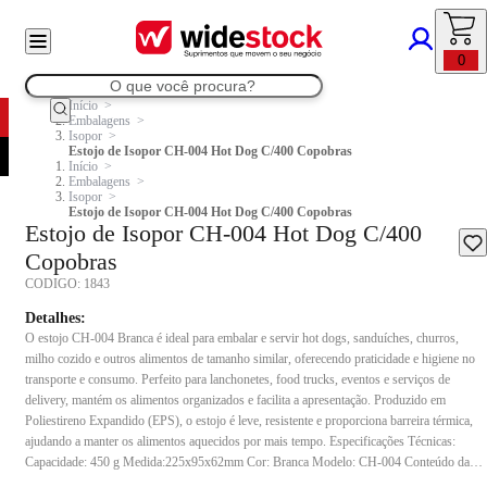
0
Início
Embalagens
Isopor
Estojo de Isopor CH-004 Hot Dog C/400 Copobras
Início
Embalagens
Isopor
Estojo de Isopor CH-004 Hot Dog C/400 Copobras
Estojo de Isopor CH-004 Hot Dog C/400
Copobras
CODIGO:
1843
Detalhes:
O estojo CH-004 Branca é ideal para embalar e servir hot dogs, sanduíches, churros,
milho cozido e outros alimentos de tamanho similar, oferecendo praticidade e higiene no
transporte e consumo. Perfeito para lanchonetes, food trucks, eventos e serviços de
delivery, mantém os alimentos organizados e facilita a apresentação. Produzido em
Poliestireno Expandido (EPS), o estojo é leve, resistente e proporciona barreira térmica,
ajudando a manter os alimentos aquecidos por mais tempo. Especificações Técnicas:
Capacidade: 450 g Medida:225x95x62mm Cor: Branca Modelo: CH-004 Conteúdo da
embalagem: 400 unidades Composição: EPS (Poliestireno Expandido) Indicação de uso: