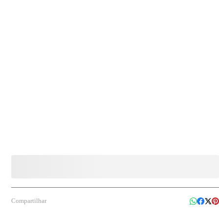
Indicado para embalar e servir hot dogs, sanduíches e alimentos similares, ideal para
lanchonetes, food trucks, delivery e eventos, garantindo transporte seguro e higiene no
consumo.
Compartilhar