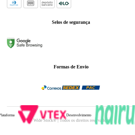
Selos de segurança
Formas de Envio
Plataforma
Desenvolvimento
Wide Stock® | Todos os direitos reservados.