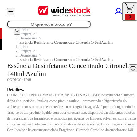
0
Início
Limpeza
Desinfetante
Essência Desinfetante Concentrado Citronela 140ml Azulim
Início
Limpeza
Desinfetante
Essência Desinfetante Concentrado Citronela 140ml Azulim
Essência Desinfetante Concentrado Citronela
140ml Azulim
CODIGO:
1208
Detalhes:
O LIMPADOR PERFUMADO DE AMBIENTES AZULIM é indicado para a limpeza
diária de superfícies laváveis como pisos e azulejos, promovendo a higienização do
ambiente ao mesmo tempo em que deixa uma fragrância agradável por um longo período.
Trata-se de um produto líquido com odor característico, disponível em diferentes versões
de fragrância. Sua formulação é composta por agentes de limpeza, solventes, conservantes
e fragrâncias, podendo conter ou não corante conforme a versão. Especificações Técnicas:
Cor: Incolor a levemente amarelado Fragrância: Citronela Conteúdo da embalagem: 140
ml Composição: Lauril éter sulfato de sódio, nonilfenol etoxilado, óxido de miristamina /