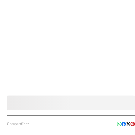
óxido de miristil dimetil amina, solvente, agente de controle de pH, conservante,
fragrância e veículo. Indicação de uso: Indicado para limpeza de superfícies laváveis como
pisos e azulejos, podendo ser utilizado na higienização diária de ambientes.
Compartilhar