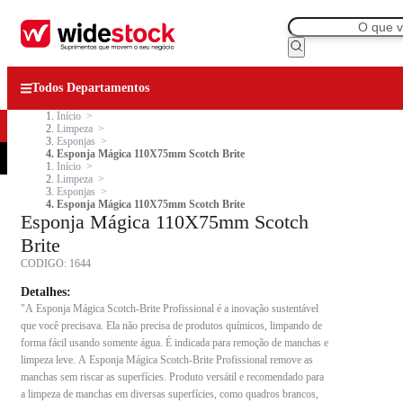
Todos Departamentos
Início
Limpeza
Esponjas
Esponja Mágica 110X75mm Scotch Brite
Início
Limpeza
Esponjas
Esponja Mágica 110X75mm Scotch Brite
Esponja Mágica 110X75mm Scotch
Brite
CODIGO:
1644
Detalhes:
"A Esponja Mágica Scotch-Brite Profissional é a inovação sustentável
que você precisava. Ela não precisa de produtos químicos, limpando de
forma fácil usando somente água. É indicada para remoção de manchas e
limpeza leve. A Esponja Mágica Scotch-Brite Profissional remove as
manchas sem riscar as superfícies. Produto versátil e recomendado para
a limpeza de manchas em diversas superfícies, como quadros brancos,