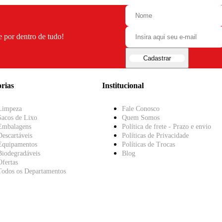
e por dentro de tudo!
Cadastrar
rias
Institucional
Limpeza
Fale Conosco
Sacos de Lixo
Quem Somos
Embalagens
Política de frete - Prazo e envio
Descartáveis
Políticas de Privacidade
Equipamentos
Políticas de Trocas
Biodegradáveis
Blog
Ofertas
Todos os Departamentos