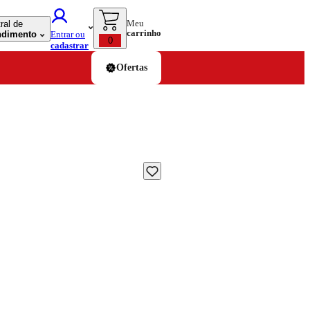
Meu
ral de
carrinho
ndimento
Entrar ou
0
cadastrar
Ofertas