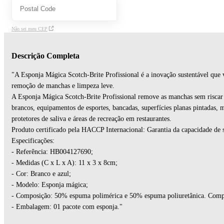
Não sei meu CEP
Descrição Completa
"A Esponja Mágica Scotch-Brite Profissional é a inovação sustentável que 
remoção de manchas e limpeza leve.
A Esponja Mágica Scotch-Brite Profissional remove as manchas sem riscar 
brancos, equipamentos de esportes, bancadas, superfícies planas pintadas, m
protetores de saliva e áreas de recreação em restaurantes.
Produto certificado pela HACCP Internacional: Garantia da capacidade de s
Especificações:
- Referência: HB004127690;
- Medidas (C x L x A): 11 x 3 x 8cm;
- Cor: Branco e azul;
- Modelo: Esponja mágica;
- Composição: 50% espuma polimérica e 50% espuma poliuretânica. Compo
- Embalagem: 01 pacote com esponja."