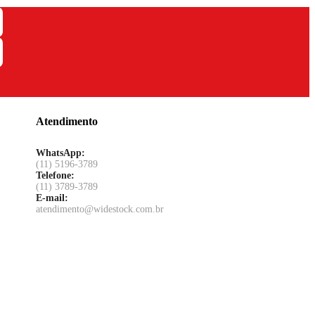
Atendimento
WhatsApp:
(11) 5196-3789
Telefone:
(11) 3789-3789
E-mail:
atendimento@widestock.com.br