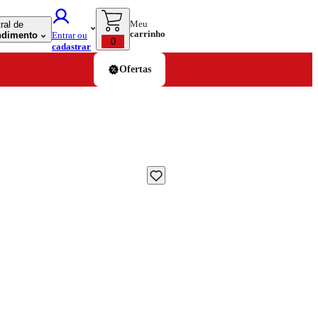
Meu
ral de
carrinho
ndimento
Entrar ou
0
cadastrar
Ofertas