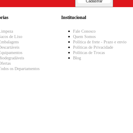
Cadastrar
rias
Institucional
Limpeza
Fale Conosco
Sacos de Lixo
Quem Somos
Embalagens
Política de frete - Prazo e envio
Descartáveis
Políticas de Privacidade
Equipamentos
Políticas de Trocas
Biodegradáveis
Blog
Ofertas
Todos os Departamentos