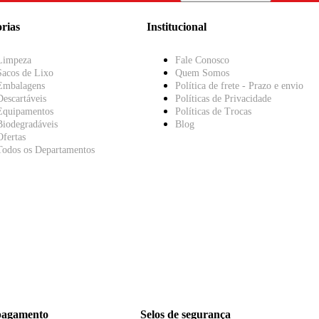
rias
Institucional
Limpeza
Fale Conosco
Sacos de Lixo
Quem Somos
Embalagens
Política de frete - Prazo e envio
Descartáveis
Políticas de Privacidade
Equipamentos
Políticas de Trocas
Biodegradáveis
Blog
Ofertas
Todos os Departamentos
pagamento
Selos de segurança