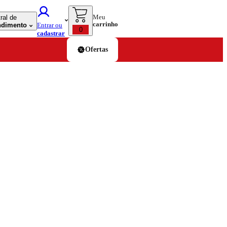
Meu
ral de
carrinho
ndimento
Entrar ou
0
cadastrar
Ofertas