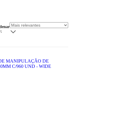
denar
r: