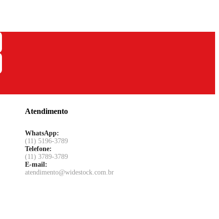
Atendimento
WhatsApp:
(11) 5196-3789
Telefone:
(11) 3789-3789
E-mail:
atendimento@widestock.com.br