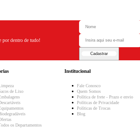
e por dentro de tudo!
Cadastrar
rias
Institucional
Limpeza
Fale Conosco
Sacos de Lixo
Quem Somos
Embalagens
Política de frete - Prazo e envio
Descartáveis
Políticas de Privacidade
Equipamentos
Políticas de Trocas
Biodegradáveis
Blog
Ofertas
Todos os Departamentos