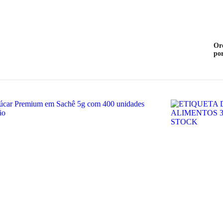
Or
po