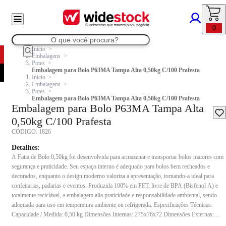
0
Início
Embalagens
Potes
Embalagem para Bolo P63MA Tampa Alta 0,50kg C/100 Prafesta
Início
Embalagens
Potes
Embalagem para Bolo P63MA Tampa Alta 0,50kg C/100 Prafesta
Embalagem para Bolo P63MA Tampa Alta
0,50kg C/100 Prafesta
CODIGO:
1826
Detalhes:
A Fatia de Bolo 0,50kg foi desenvolvida para armazenar e transportar bolos maiores com
segurança e praticidade. Seu espaço interno é adequado para bolos bem recheados e
decorados, enquanto o design moderno valoriza a apresentação, tornando-a ideal para
confeitarias, padarias e eventos. Produzida 100% em PET, livre de BPA (Bisfenol A) e
totalmente reciclável, a embalagem alia praticidade e responsabilidade ambiental, sendo
adequada para uso em temperatura ambiente ou refrigerada. Especificações Técnicas:
Capacidade / Medida: 0,50 kg Dimensões Internas: 275x76x72 Dimensões Externas:
316x117x78 Cor: Natural Modelo: Pote + Tampa Bandeja preta Conteúdo da embalagem: