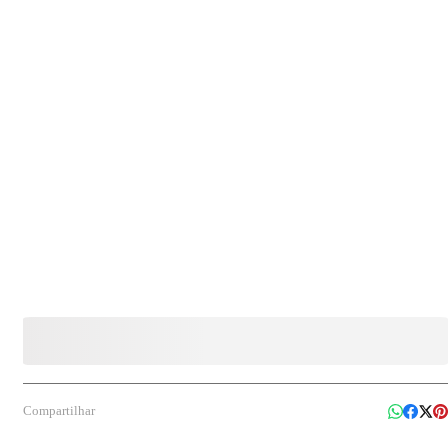
01 pacote com 100 unidades Composição: PET Modelo: P63MA Indicação de uso:
Indicada para armazenar e transportar bolos maiores, incluindo bolos decorados e
recheados, sendo adequada para confeitarias, padarias, eventos e exposição em vitrines ou
geladeiras.
Compartilhar