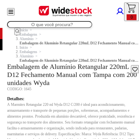
0
Início
Embalagens
Alumínio
Embalagem de Alumínio Retangular 220mL D12 Fechamento Manual com Tampa com 200 unidades Wyda
Início
Embalagens
Alumínio
Embalagem de Alumínio Retangular 220mL D12 Fechamento Manual com Tampa com 200 unidades Wyda
Embalagem de Alumínio Retangular 220mL
D12 Fechamento Manual com Tampa com 200
unidades Wyda
CODIGO:
1645
Detalhes:
A Marmitex Retangular 220 ml Wyda D12 C/200 é ideal para acondicionamento,
armazenamento e transporte de pequenas porções, sobremesas, acompanhamentos e
alimentos prontos. Produzida em alumínio descartável, oferece praticidade, resistência e
segurança no transporte dos alimentos. Seu formato retangular com fechamento manual
facilita o armazenamento e organização, sendo indicada para restaurantes, padarias,
marmitarias e serviços de delivery. Especificações: Marca: Wyda Referência: D12 Tipo: