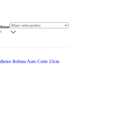
denar
r: