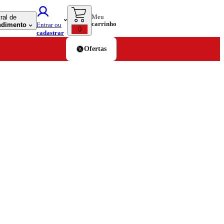
Meu
ral de
carrinho
ndimento
Entrar ou
0
cadastrar
Ofertas