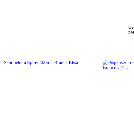
Or
po