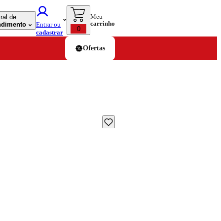
Meu
ral de
carrinho
ndimento
Entrar ou
0
cadastrar
Ofertas