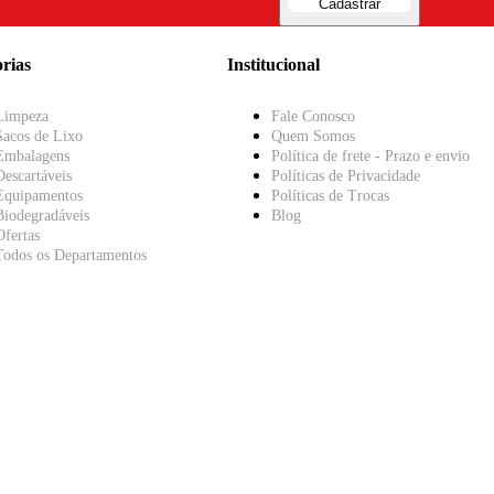
Cadastrar
rias
Institucional
Limpeza
Fale Conosco
Sacos de Lixo
Quem Somos
Embalagens
Política de frete - Prazo e envio
Descartáveis
Políticas de Privacidade
Equipamentos
Políticas de Trocas
Biodegradáveis
Blog
Ofertas
Todos os Departamentos