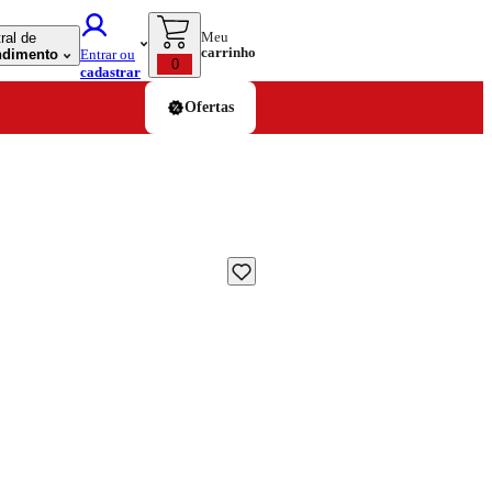
Meu
ral de
carrinho
ndimento
Entrar ou
0
cadastrar
Ofertas