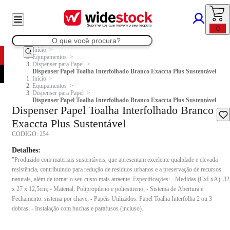
0
Início
Equipamentos
Dispenser para Papel
Dispenser Papel Toalha Interfolhado Branco Exaccta Plus Sustentável
Início
Equipamentos
Dispenser para Papel
Dispenser Papel Toalha Interfolhado Branco Exaccta Plus Sustentável
Dispenser Papel Toalha Interfolhado Branco
Exaccta Plus Sustentável
CODIGO:
254
Detalhes:
"Produzido com materiais sustentáveis, que apresentam excelente qualidade e elevada
resistência, contribuindo para redução de resíduos urbanos e a preservação de recursos
naturais, além de tornar o seu custo mais atraente. Especificações: - Medidas (CxLxA): 32
x 27 x 12,5cm; - Material: Polipropileno e poliestireno; - Sistema de Abertura e
Fechamento: sistema por chave; - Papéis Utilizados: Papel Toalha Interfolha 2 ou 3
dobras; - Instalação com buchas e parafusos (incluso)."