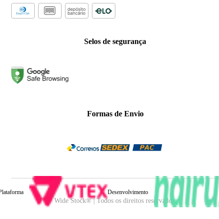
Selos de segurança
Formas de Envio
Plataforma
Desenvolvimento
Wide Stock® | Todos os direitos reservados.