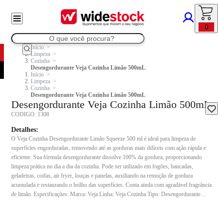
0
Início
Limpeza
Cozinha
Desengordurante Veja Cozinha Limão 500mL
Início
Limpeza
Cozinha
Desengordurante Veja Cozinha Limão 500mL
Desengordurante Veja Cozinha Limão 500mL
CODIGO:
1308
Detalhes:
O Veja Cozinha Desengordurante Limão Squeeze 500 ml é ideal para limpeza de
superfícies engorduradas, removendo até as gorduras mais difíceis com ação rápida e
eficiente. Sua fórmula desengordurante dissolve 100% da gordura, proporcionando
limpeza prática no dia a dia da cozinha. Pode ser utilizado em fogões, bancadas,
geladeiras, coifas, air fryer, louças e panelas, auxiliando na remoção de gordura
acumulada e restaurando o brilho das superfícies. Conta ainda com agradável fragrância
de limão. Especificações: Marca: Veja Linha: Veja Cozinha Tipo: Desengordurante
Fragrância: Limão Volume: 500 ml Embalagem: Frasco squeeze Composição: Lauramina
óxida, tensoativo catiônico, sequestrante, alcalinizante, solvente, fragrância e veículo