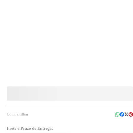
Indicado para limpeza de fogões, bancadas, geladeiras, coifas, air fryer, utensílios de
cozinha, louças e panelas, auxiliando na remoção de gorduras e sujeiras difíceis com
praticidade e eficiência.
Compartilhar
Frete e Prazo de Entrega: