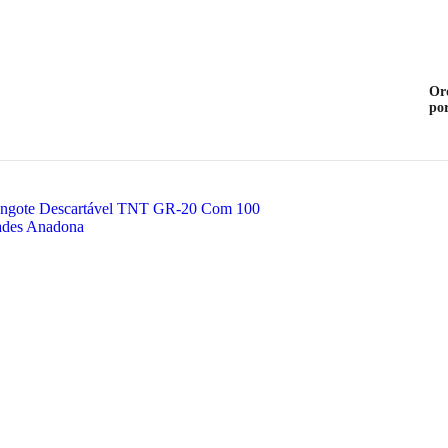
Or
po