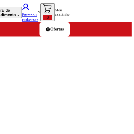
Meu
ral de
carrinho
ndimento
Entrar ou
0
cadastrar
Ofertas