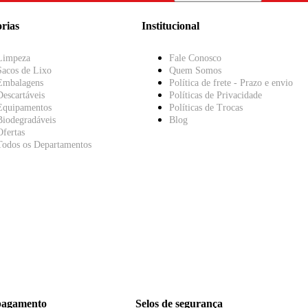
rias
Institucional
Limpeza
Fale Conosco
Sacos de Lixo
Quem Somos
Embalagens
Política de frete - Prazo e envio
Descartáveis
Políticas de Privacidade
Equipamentos
Políticas de Trocas
Biodegradáveis
Blog
Ofertas
Todos os Departamentos
pagamento
Selos de segurança