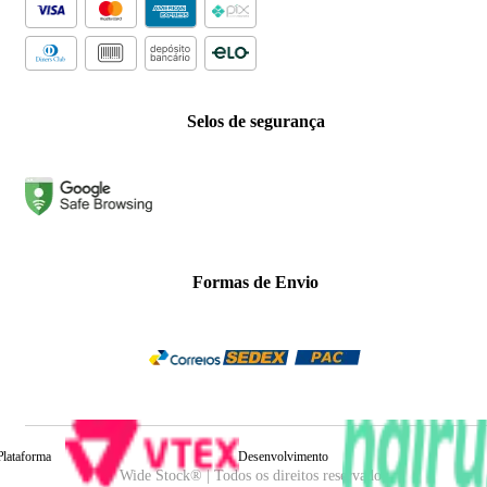
Selos de segurança
Formas de Envio
Plataforma
Desenvolvimento
Wide Stock® | Todos os direitos reservados.