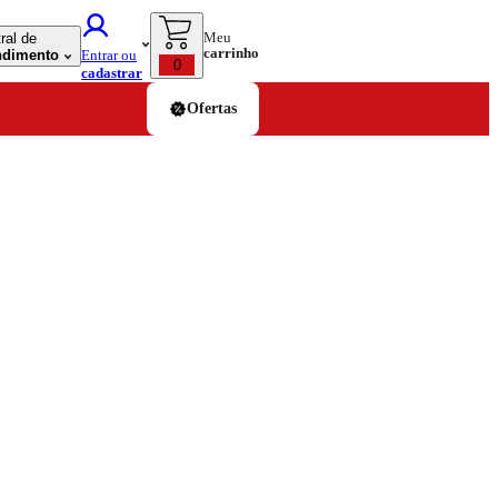
Meu
ral de
carrinho
ndimento
Entrar ou
0
cadastrar
Ofertas