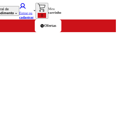
Meu
ral de
carrinho
ndimento
Entrar ou
0
cadastrar
Ofertas