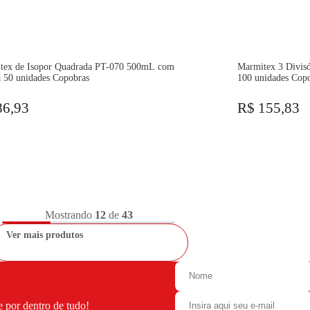
tex de Isopor Quadrada PT-070 500mL com
Marmitex 3 Divisórias PT-110-3D 1100mL sem Tampa
 50 unidades Copobras
100 unidades Cop
86,93
R$ 155,83
Mostrando
12
de
43
Ver mais produtos
e por dentro de tudo!