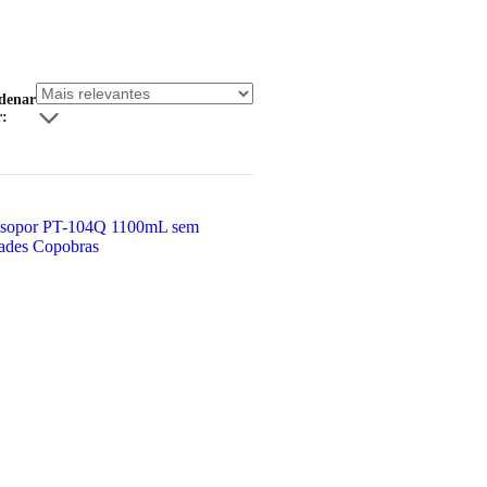
denar
r: