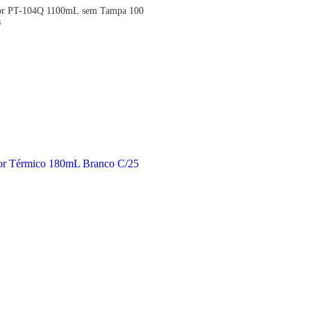
a 100
s