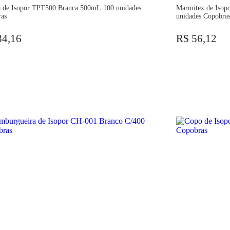
 de Isopor TPT500 Branca 500mL 100 unidades
Marmitex de Isopor PT-104Q 1100mL sem Tamp
ras
unidades Copobra
34,16
R$ 56,12