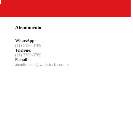
Atendimento
WhatsApp:
(11) 5196-3789
Telefone:
(11) 3789-3789
E-mail:
atendimento@widestock.com.br