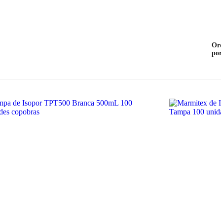
Or
po