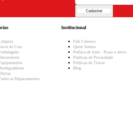
Cadastrar
rias
Institucional
Limpeza
Fale Conosco
Sacos de Lixo
Quem Somos
Embalagens
Política de frete - Prazo e envio
Descartáveis
Políticas de Privacidade
Equipamentos
Políticas de Trocas
Biodegradáveis
Blog
Ofertas
Todos os Departamentos