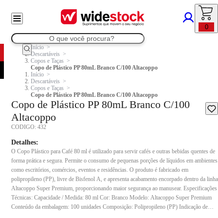
0
Início
Descartáveis
Copos e Taças
Copo de Plástico PP 80mL Branco C/100 Altacoppo
Início
Descartáveis
Copos e Taças
Copo de Plástico PP 80mL Branco C/100 Altacoppo
Copo de Plástico PP 80mL Branco C/100
Altacoppo
CODIGO:
432
Detalhes:
O Copo Plástico para Café 80 ml é utilizado para servir cafés e outras bebidas quentes de
forma prática e segura. Permite o consumo de pequenas porções de líquidos em ambientes
como escritórios, comércios, eventos e residências. O produto é fabricado em
polipropileno (PP), livre de Bisfenol A, e apresenta acabamento encorpado dentro da linha
Altacoppo Super Premium, proporcionando maior segurança ao manusear. Especificações
Técnicas: Capacidade / Medida: 80 ml Cor: Branco Modelo: Altacoppo Super Premium
Conteúdo da embalagem: 100 unidades Composição: Polipropileno (PP) Indicação de
uso: Indicado para servir cafés e bebidas quentes em ambientes como escritórios,