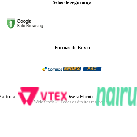
Selos de segurança
Formas de Envio
Plataforma
Desenvolvimento
Wide Stock® | Todos os direitos reservados.