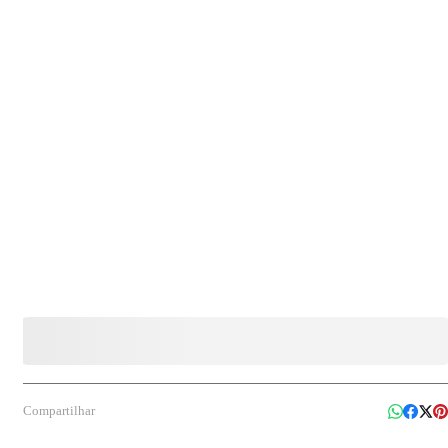
comércios, eventos e uso doméstico. Não é recomendado para micro-ondas ou forno
elétrico.
Compartilhar