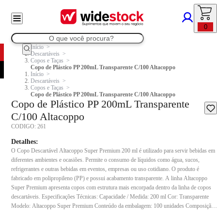
0
Início
Descartáveis
Copos e Taças
Copo de Plástico PP 200mL Transparente C/100 Altacoppo
Início
Descartáveis
Copos e Taças
Copo de Plástico PP 200mL Transparente C/100 Altacoppo
Copo de Plástico PP 200mL Transparente
C/100 Altacoppo
CODIGO:
261
Detalhes:
O Copo Descartável Altacoppo Super Premium 200 ml é utilizado para servir bebidas em
diferentes ambientes e ocasiões. Permite o consumo de líquidos como água, sucos,
refrigerantes e outras bebidas em eventos, empresas ou uso cotidiano. O produto é
fabricado em polipropileno (PP) e possui acabamento transparente. A linha Altacoppo
Super Premium apresenta copos com estrutura mais encorpada dentro da linha de copos
descartáveis. Especificações Técnicas: Capacidade / Medida: 200 ml Cor: Transparente
Modelo: Altacoppo Super Premium Conteúdo da embalagem: 100 unidades Composição:
Polipropileno (PP) Indicação de uso: Indicado para servir bebidas em ambientes como