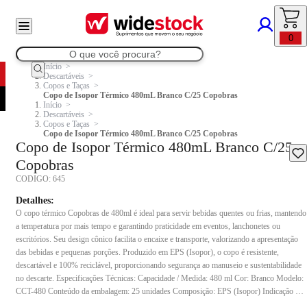
0
Início
Descartáveis
Copos e Taças
Copo de Isopor Térmico 480mL Branco C/25 Copobras
Início
Descartáveis
Copos e Taças
Copo de Isopor Térmico 480mL Branco C/25 Copobras
Copo de Isopor Térmico 480mL Branco C/25
Copobras
CODIGO:
645
Detalhes:
O copo térmico Copobras de 480ml é ideal para servir bebidas quentes ou frias, mantendo
a temperatura por mais tempo e garantindo praticidade em eventos, lanchonetes ou
escritórios. Seu design cônico facilita o encaixe e transporte, valorizando a apresentação
das bebidas e pequenas porções. Produzido em EPS (Isopor), o copo é resistente,
descartável e 100% reciclável, proporcionando segurança ao manuseio e sustentabilidade
no descarte. Especificações Técnicas: Capacidade / Medida: 480 ml Cor: Branco Modelo:
CCT-480 Conteúdo da embalagem: 25 unidades Composição: EPS (Isopor) Indicação de
uso: Indicado para servir café, chá, chocolate quente, sucos, refrigerantes ou pequenas