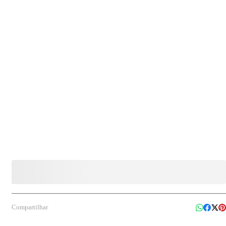
pequenas porções em degustações, eventos, lanchonetes e escritórios, oferecendo
praticidade e higiene no uso diário.
Compartilhar