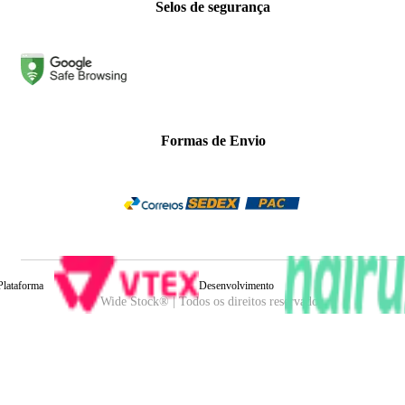
Selos de segurança
Formas de Envio
Plataforma
Desenvolvimento
Wide Stock® | Todos os direitos reservados.