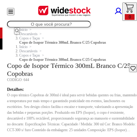
0
Início
Descartáveis
Copos e Taças
Copo de Isopor Térmico 300mL Branco C/25 Copobras
Início
Descartáveis
Copos e Taças
Copo de Isopor Térmico 300mL Branco C/25 Copobras
Copo de Isopor Térmico 300mL Branco C/25
Copobras
CODIGO:
644
Detalhes:
O copo térmico Copobras de 300ml é ideal para servir bebidas quentes ou frias, mantendo
a temperatura por mais tempo e garantindo praticidade em eventos, lanchonetes ou
escritórios. Seu design cônico facilita o encaixe e transporte, valorizando a apresentação
das bebidas e pequenas porções. Produzido em EPS (Isopor), o copo é resistente,
descartável e 100% reciclável, proporcionando segurança ao manuseio e sustentabilidade
no descarte. Especificações Técnicas: Capacidade / Medida: 300 ml Cor: Branco Modelo:
CCT-300 s/ furo Conteúdo da embalagem: 25 unidades Composição: EPS (Isopor)
Indicação de uso: Indicado para servir café, chá, chocolate quente, sucos, refrigerantes ou