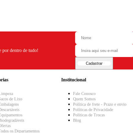
e por dentro de tudo!
Cadastrar
rias
Institucional
Limpeza
Fale Conosco
Sacos de Lixo
Quem Somos
Embalagens
Política de frete - Prazo e envio
Descartáveis
Políticas de Privacidade
Equipamentos
Políticas de Trocas
Biodegradáveis
Blog
Ofertas
Todos os Departamentos