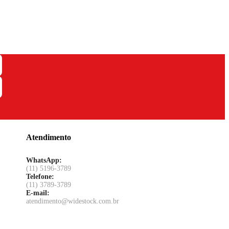
Atendimento
WhatsApp:
(11) 5196-3789
Telefone:
(11) 3789-3789
E-mail:
atendimento@widestock.com.br