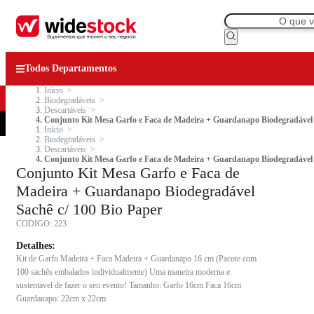
Todos Departamentos
Início
Biodegradáveis
Descartáveis
Conjunto Kit Mesa Garfo e Faca de Madeira + Guardanapo Biodegradável 
Início
Biodegradáveis
Descartáveis
Conjunto Kit Mesa Garfo e Faca de Madeira + Guardanapo Biodegradável 
Conjunto Kit Mesa Garfo e Faca de
Madeira + Guardanapo Biodegradável
Sachê c/ 100 Bio Paper
CODIGO:
223
Detalhes:
Kit de Garfo Madeira + Faca Madeira + Guardanapo 16 cm (Pacote com
100 sachês embalados individualmente) Uma maneira moderna e
sustentável de fazer o seu evento! Tamanho: Garfo 16cm Faca 16cm
Guardanapo: 22cm x 22cm