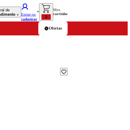
Meu
ral de
carrinho
ndimento
Entrar ou
0
cadastrar
Ofertas