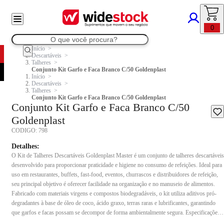
0
Início
Descartáveis
Talheres
Conjunto Kit Garfo e Faca Branco C/50 Goldenplast
Início
Descartáveis
Talheres
Conjunto Kit Garfo e Faca Branco C/50 Goldenplast
Conjunto Kit Garfo e Faca Branco C/50
Goldenplast
CODIGO:
798
Detalhes:
O Kit de Talheres Descartáveis Goldenplast Master é um conjunto de talheres descartáveis
desenvolvido para proporcionar praticidade e higiene no consumo de refeições. Ideal para
uso em restaurantes, buffets, fast-food, eventos, churrascos e distribuidores de refeição,
seu principal objetivo é oferecer facilidade na organização e no manuseio de alimentos.
Fabricado com materiais virgens e compostos biodegradáveis, o kit utiliza aditivos pró-
degradantes à base de óleo de coco, ácido graxo, terras raras e lubrificantes, garantindo
que garfos e facas possam se decompor de forma ambientalmente segura. Especificações
Técnicas: Cor: Branco Composição: Material virgem + aditivos pró-degradantes