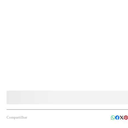
biodegradáveis Conteúdo da embalagem: 01 pacote com 50 kits, cada kit contendo 01
garfo e 01 faca Indicação de uso: Indicado para consumo de refeições em restaurantes,
buffets, fast-food, marmitex, festas e eventos, garantindo praticidade, higiene e
responsabilidade ambiental.
Compartilhar