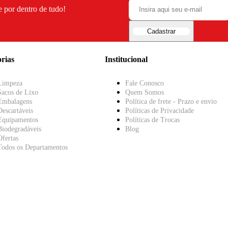
e por dentro de tudo!
Cadastrar
rias
Institucional
Limpeza
Fale Conosco
Sacos de Lixo
Quem Somos
Embalagens
Política de frete - Prazo e envio
Descartáveis
Políticas de Privacidade
Equipamentos
Políticas de Trocas
Biodegradáveis
Blog
Ofertas
Todos os Departamentos