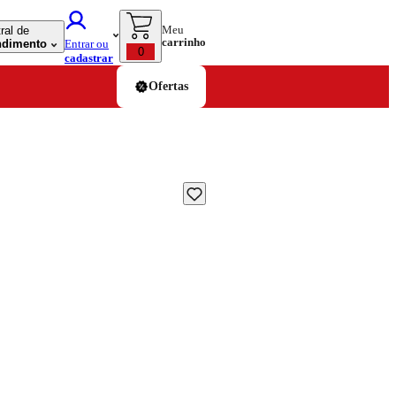
Meu
ral de
carrinho
ndimento
Entrar ou
0
cadastrar
Ofertas