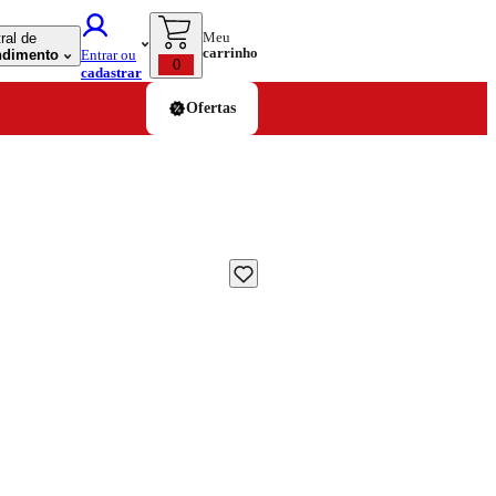
Meu
ral de
carrinho
ndimento
Entrar ou
0
cadastrar
Ofertas