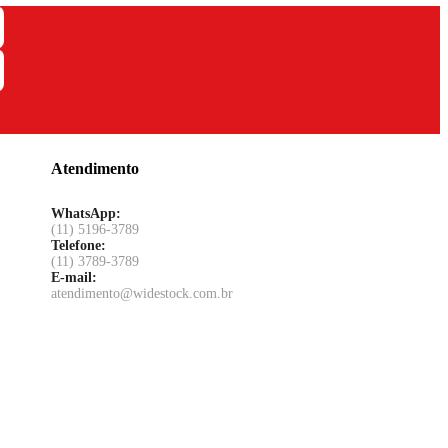
Atendimento
WhatsApp:
(11) 5196-3789
Telefone:
(11) 3789-3789
E-mail:
atendimento@widestock.com.br