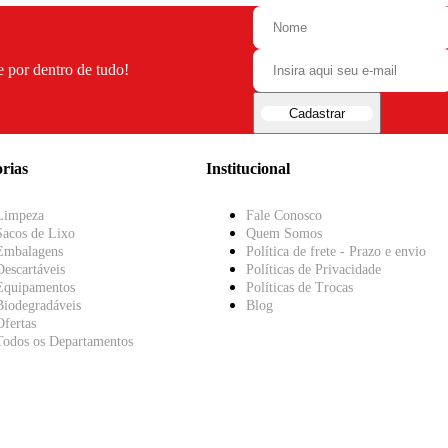
e por dentro de tudo!
Cadastrar
rias
Institucional
Limpeza
Fale Conosco
Sacos de Lixo
Quem Somos
Embalagens
Política de frete - Prazo e envio
Descartáveis
Políticas de Privacidade
Equipamentos
Políticas de Trocas
Biodegradáveis
Blog
Ofertas
Todos os Departamentos