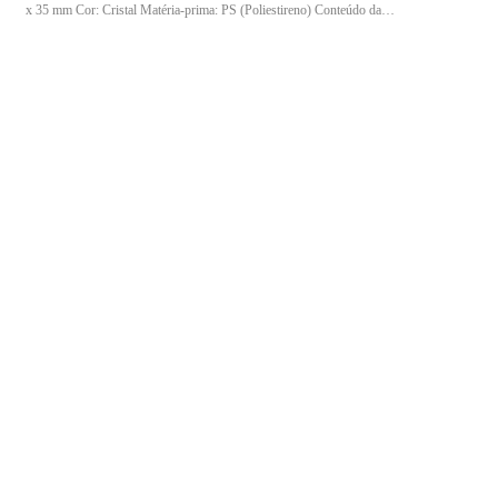
x 35 mm Cor: Cristal Matéria-prima: PS (Poliestireno) Conteúdo da
embalagem: 50 unidades Características: Resistente, prática e descartável
Ideal para quem busca praticidade, higiene e eficiência no serviço de
refeições.