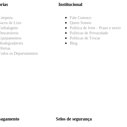
rias
Institucional
Limpeza
Fale Conosco
Sacos de Lixo
Quem Somos
Embalagens
Política de frete - Prazo e envio
Descartáveis
Políticas de Privacidade
Equipamentos
Políticas de Trocas
Biodegradáveis
Blog
Ofertas
Todos os Departamentos
pagamento
Selos de segurança