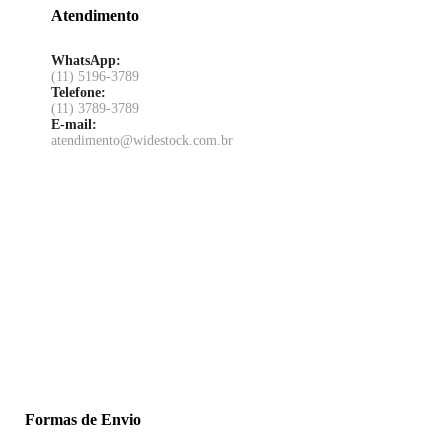
Atendimento
WhatsApp:
(11) 5196-3789
Telefone:
(11) 3789-3789
E-mail:
atendimento@widestock.com.br
Formas de Envio