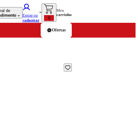
Meu
ral de
carrinho
ndimento
Entrar ou
0
cadastrar
Ofertas