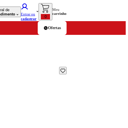
Meu
ral de
carrinho
ndimento
Entrar ou
0
cadastrar
Ofertas