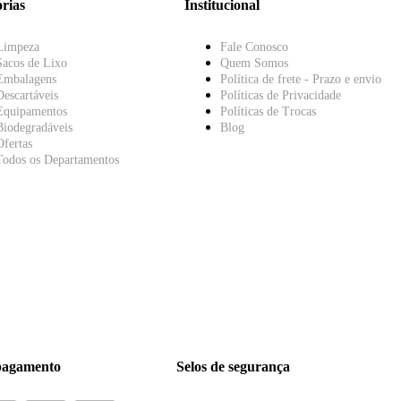
rias
Institucional
Limpeza
Fale Conosco
Sacos de Lixo
Quem Somos
Embalagens
Política de frete - Prazo e envio
Descartáveis
Políticas de Privacidade
Equipamentos
Políticas de Trocas
Biodegradáveis
Blog
Ofertas
Todos os Departamentos
pagamento
Selos de segurança