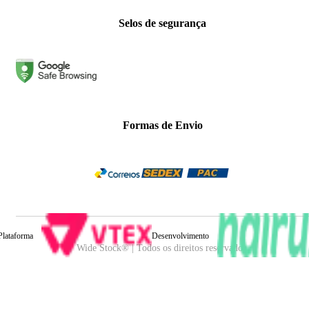
Selos de segurança
Formas de Envio
Plataforma
Desenvolvimento
Wide Stock® | Todos os direitos reservados.