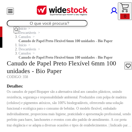
0
Início
Descartáveis
Canudos
Canudo de Papel Preto Flexível 6mm 100 unidades - Bio Paper
Início
Descartáveis
Canudos
Canudo de Papel Preto Flexível 6mm 100 unidades - Bio Paper
Canudo de Papel Preto Flexível 6mm 100
unidades - Bio Paper
CODIGO:
358
Detalhes:
Os canudos de papel Biopaper são a alternativa ideal aos canudos plásticos, unindo
resistência, segurança e responsabilidade ambiental. Produzidos com polpa de madeira
(celulose) e pigmentos atóxicos, são 100% biodegradáveis, oferecendo uma solução
funcional e ecológica para o consumo de bebidas. O modelo flexível, embalado
individualmente, proporciona mais higiene, praticidade e apresentação profissional, sendo
perfeito para bares, lanchonetes e eventos com alto padrão de atendimento. A cor preta
traz elegância e se adapta a diversas ocasiões e tipos de estabelecimentos. | Indicado para:
lanchonetes, restaurantes, cafeterias, quiosques, bares, fast-foods, escolas, hospitais,