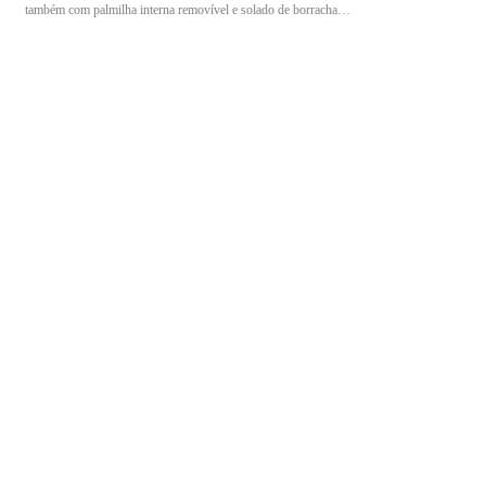
também com palmilha interna removível e solado de borracha
antiderrapante, oferecendo mais estabilidade e segurança ao caminhar.
Especificações: Referência: BB65 CA: 31.898 Material: EVA super leve
Modelo: Sapato unissex Palmilha: Antimicrobiana e removível Solado:
Borracha antiderrapante Resistências: Escorregamento em piso cerâmico
com detergente e piso de aço com glicerol, óleo combustível Absorção
de impacto: Região do calcanhar Higienização: Fácil limpeza Cor: Preto
Tamanho: 42 Ideal para quem busca conforto, segurança e durabilidade
no ambiente de trabalho.