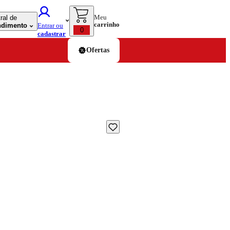
Meu
ral de
carrinho
ndimento
Entrar ou
0
cadastrar
Ofertas