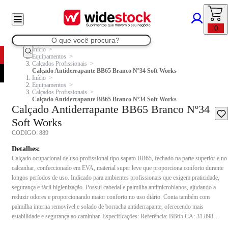
0
Início
Equipamentos
Calçados Profissionais
Calçado Antiderrapante BB65 Branco Nº34 Soft Works
Início
Equipamentos
Calçados Profissionais
Calçado Antiderrapante BB65 Branco Nº34 Soft Works
Calçado Antiderrapante BB65 Branco Nº34
Soft Works
CODIGO:
889
Detalhes:
Calçado ocupacional de uso profissional tipo sapato BB65, fechado na parte superior e no
calcanhar, confeccionado em EVA, material super leve que proporciona conforto durante
longos períodos de uso. Indicado para ambientes profissionais que exigem praticidade,
segurança e fácil higienização. Possui cabedal e palmilha antimicrobianos, ajudando a
reduzir odores e proporcionando maior conforto no uso diário. Conta também com
palmilha interna removível e solado de borracha antiderrapante, oferecendo mais
estabilidade e segurança ao caminhar. Especificações: Referência: BB65 CA: 31.898
Material: EVA super leve Modelo: Sapato unissex Palmilha: Antimicrobiana e removível