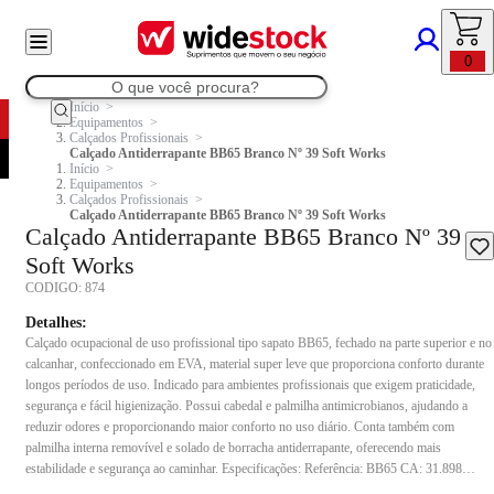
0
Início
Equipamentos
Calçados Profissionais
Calçado Antiderrapante BB65 Branco Nº 39 Soft Works
Início
Equipamentos
Calçados Profissionais
Calçado Antiderrapante BB65 Branco Nº 39 Soft Works
Calçado Antiderrapante BB65 Branco Nº 39
Soft Works
CODIGO:
874
Detalhes:
Calçado ocupacional de uso profissional tipo sapato BB65, fechado na parte superior e no
calcanhar, confeccionado em EVA, material super leve que proporciona conforto durante
longos períodos de uso. Indicado para ambientes profissionais que exigem praticidade,
segurança e fácil higienização. Possui cabedal e palmilha antimicrobianos, ajudando a
reduzir odores e proporcionando maior conforto no uso diário. Conta também com
palmilha interna removível e solado de borracha antiderrapante, oferecendo mais
estabilidade e segurança ao caminhar. Especificações: Referência: BB65 CA: 31.898
Material: EVA super leve Modelo: Sapato unissex Palmilha: Antimicrobiana e removível