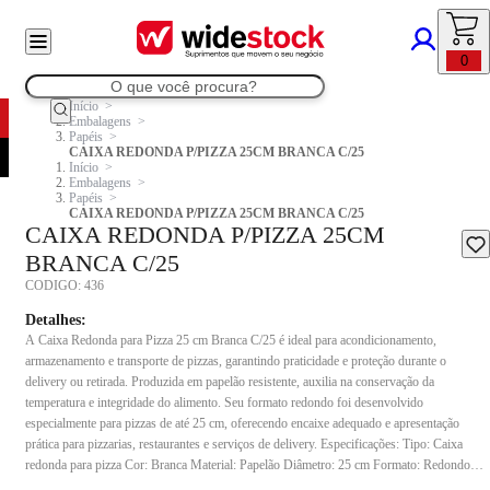
0
Início
Embalagens
Papéis
CAIXA REDONDA P/PIZZA 25CM BRANCA C/25
Início
Embalagens
Papéis
CAIXA REDONDA P/PIZZA 25CM BRANCA C/25
CAIXA REDONDA P/PIZZA 25CM
BRANCA C/25
CODIGO:
436
Detalhes:
A Caixa Redonda para Pizza 25 cm Branca C/25 é ideal para acondicionamento,
armazenamento e transporte de pizzas, garantindo praticidade e proteção durante o
delivery ou retirada. Produzida em papelão resistente, auxilia na conservação da
temperatura e integridade do alimento. Seu formato redondo foi desenvolvido
especialmente para pizzas de até 25 cm, oferecendo encaixe adequado e apresentação
prática para pizzarias, restaurantes e serviços de delivery. Especificações: Tipo: Caixa
redonda para pizza Cor: Branca Material: Papelão Diâmetro: 25 cm Formato: Redondo
Indicada para acondicionamento e transporte de pizzas e alimentos similares,