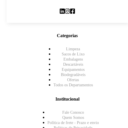
Categorias
Limpeza
Sacos de Lixo
Embalagens
Descartáveis
Equipamentos
Biodegradáveis
Ofertas
Todos os Departamentos
Institucional
Fale Conosco
Quem Somos
Política de frete - Prazo e envio
Políticas de Privacidade