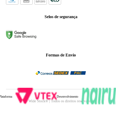
Selos de segurança
Formas de Envio
Plataforma
Desenvolvimento
Wide Stock® | Todos os direitos reservados.