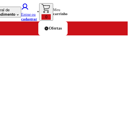
Meu
ral de
carrinho
ndimento
Entrar ou
0
cadastrar
Ofertas