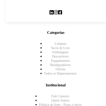
Categorias
Limpeza
Sacos de Lixo
Embalagens
Descartáveis
Equipamentos
Biodegradáveis
Ofertas
Todos os Departamentos
Institucional
Fale Conosco
Quem Somos
Política de frete - Prazo e envio