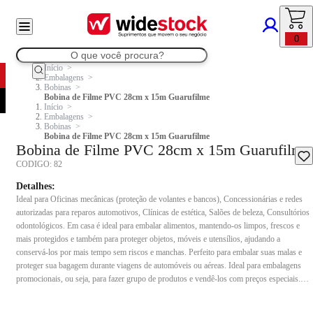
0
Início
Embalagens
Bobinas
Bobina de Filme PVC 28cm x 15m Guarufilme
Início
Embalagens
Bobinas
Bobina de Filme PVC 28cm x 15m Guarufilme
Bobina de Filme PVC 28cm x 15m Guarufilme
CODIGO:
82
Detalhes:
Ideal para Oficinas mecânicas (proteção de volantes e bancos), Concessionárias e redes
autorizadas para reparos automotivos, Clínicas de estética, Salões de beleza, Consultórios
odontológicos. Em casa é ideal para embalar alimentos, mantendo-os limpos, frescos e
mais protegidos e também para proteger objetos, móveis e utensílios, ajudando a
conservá-los por mais tempo sem riscos e manchas. Perfeito para embalar suas malas e
proteger sua bagagem durante viagens de automóveis ou aéreas. Ideal para embalagens
promocionais, ou seja, para fazer grupo de produtos e vendê-los com preços especiais.
Especificações: Medidas: 28cm x 15 metros Composição: Resina de PVC, Plastificantes,
Estabilizante.