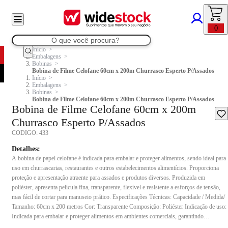
0
Início
Embalagens
Bobinas
Bobina de Filme Celofane 60cm x 200m Churrasco Esperto P/Assados
Início
Embalagens
Bobinas
Bobina de Filme Celofane 60cm x 200m Churrasco Esperto P/Assados
Bobina de Filme Celofane 60cm x 200m
Churrasco Esperto P/Assados
CODIGO:
433
Detalhes:
A bobina de papel celofane é indicada para embalar e proteger alimentos, sendo ideal para
uso em churrascarias, restaurantes e outros estabelecimentos alimentícios. Proporciona
proteção e apresentação atraente para assados e produtos diversos. Produzida em
poliéster, apresenta película fina, transparente, flexível e resistente a esforços de tensão,
mas fácil de cortar para manuseio prático. Especificações Técnicas: Capacidade / Medida/
Tamanho: 60cm x 200 metros Cor: Transparente Composição: Poliéster Indicação de uso:
Indicada para embalar e proteger alimentos em ambientes comerciais, garantindo
praticidade e boa apresentação.