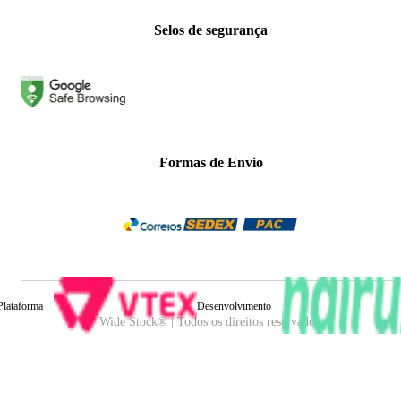
Selos de segurança
Formas de Envio
Plataforma
Desenvolvimento
Wide Stock® | Todos os direitos reservados.