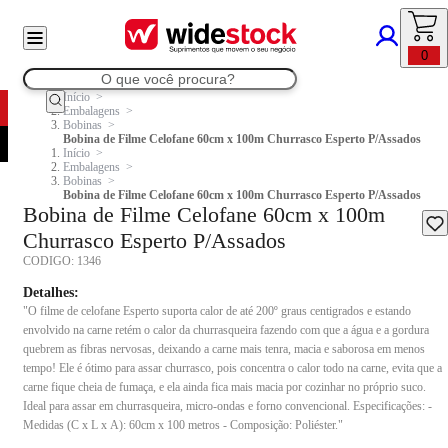
0
Início
Embalagens
Bobinas
Bobina de Filme Celofane 60cm x 100m Churrasco Esperto P/Assados
Início
Embalagens
Bobinas
Bobina de Filme Celofane 60cm x 100m Churrasco Esperto P/Assados
Bobina de Filme Celofane 60cm x 100m
Churrasco Esperto P/Assados
CODIGO:
1346
Detalhes:
"O filme de celofane Esperto suporta calor de até 200º graus centigrados e estando
envolvido na carne retém o calor da churrasqueira fazendo com que a água e a gordura
quebrem as fibras nervosas, deixando a carne mais tenra, macia e saborosa em menos
tempo! Ele é ótimo para assar churrasco, pois concentra o calor todo na carne, evita que a
carne fique cheia de fumaça, e ela ainda fica mais macia por cozinhar no próprio suco.
Ideal para assar em churrasqueira, micro-ondas e forno convencional. Especificações: -
Medidas (C x L x A): 60cm x 100 metros - Composição: Poliéster."