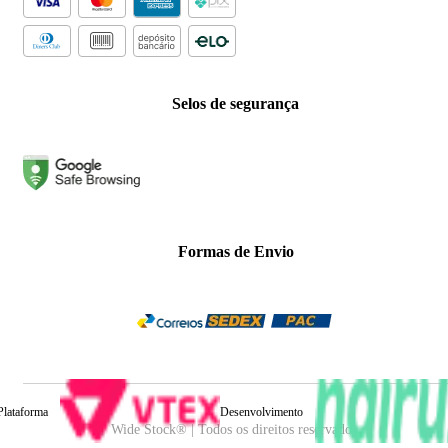
Selos de segurança
Formas de Envio
Plataforma
Desenvolvimento
Wide Stock® | Todos os direitos reservados.