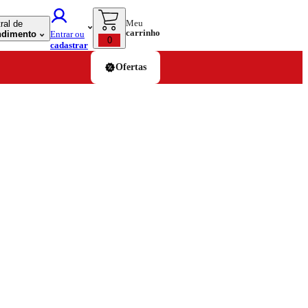
Meu
ral de
carrinho
ndimento
Entrar ou
0
cadastrar
Ofertas