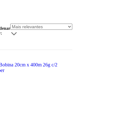
denar
r: