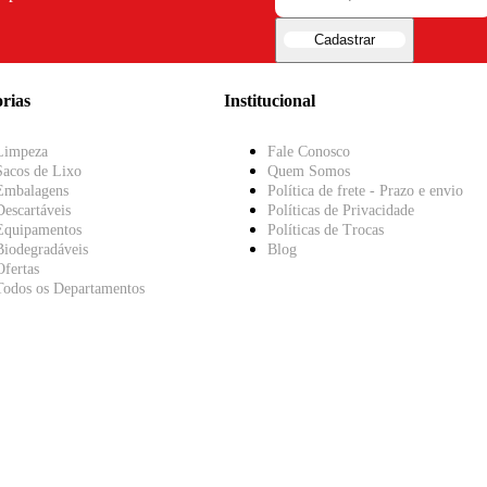
Cadastrar
rias
Institucional
Limpeza
Fale Conosco
Sacos de Lixo
Quem Somos
Embalagens
Política de frete - Prazo e envio
Descartáveis
Políticas de Privacidade
Equipamentos
Políticas de Trocas
Biodegradáveis
Blog
Ofertas
Todos os Departamentos