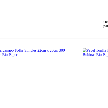
Or
po