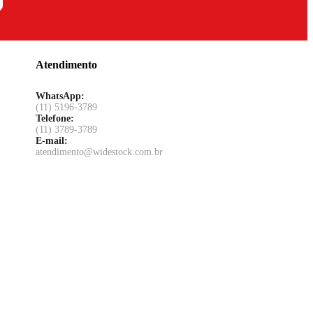
Atendimento
WhatsApp:
(11) 5196-3789
Telefone:
(11) 3789-3789
E-mail:
atendimento@widestock.com.br