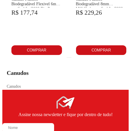
Biodegradável Flexivel 6mm
Biodegradável 8mm
em Sachê c/2000 Bio Paper
MilkShake em Sachê c/3000
R$ 177,74
R$ 229,26
Bio Paper
COMPRAR
COMPRAR
Canudos
Canudos
Assine nossa newsletter e fique por dentro de tudo!