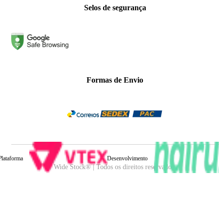
Selos de segurança
Formas de Envio
Plataforma
Desenvolvimento
Wide Stock® | Todos os direitos reservados.