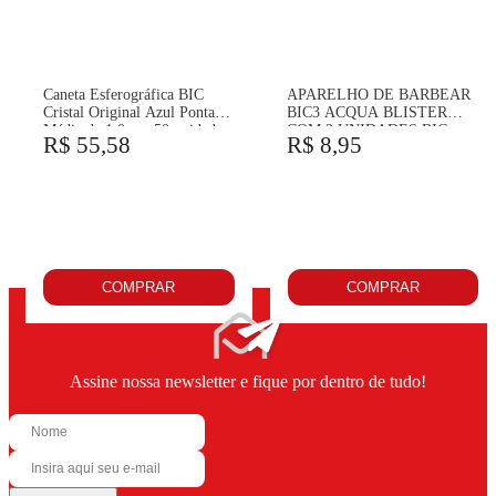
Caneta Esferográfica BIC
APARELHO DE BARBEAR
Cristal Original Azul Ponta
BIC3 ACQUA BLISTER
Média de 1.0mm 50 unidades
COM 2 UNIDADES BIC
R$ 55,58
R$ 8,95
- BIC
COMPRAR
COMPRAR
Assine nossa newsletter e fique por dentro de tudo!