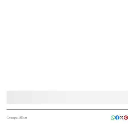
exigem grande profundidade, ideal para hortifrúti, açougues, padarias e supermercados.
Compartilhar