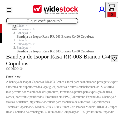
0
Início
Embalagens
Bandejas
Bandeja de Isopor Rasa RR-003 Branco C/400 Copobras
Início
Embalagens
Bandejas
Bandeja de Isopor Rasa RR-003 Branco C/400 Copobras
Bandeja de Isopor Rasa RR-003 Branco C/400
Copobras
CODIGO:
34
Detalhes:
A bandeja de isopor Copobras RR-003 Branca é ideal para acondicionar, proteger e expor
alimentos em supermercados, açougues, padarias e outros estabelecimentos. Sua forma
rasa permite boa visibilidade dos produtos, tornando-a prática para exposição de frios,
carnes, hortifrúti e panificados. Produzida em EPS (Poliestireno Expandido), a bandeja é
atóxica, resistente, higiênica e adequada para manuseio de alimentos. Especificações
Técnicas: Capacidade / Medida: 235 x 180 x 9 mm Cor: Branca Modelo: RR-003 - Super
Rasa Conteúdo da embalagem: 400 unidades Composição: EPS (Poliestireno Expandido)
Indicação de uso: Indicada para acondicionamento e exposição de alimentos que não