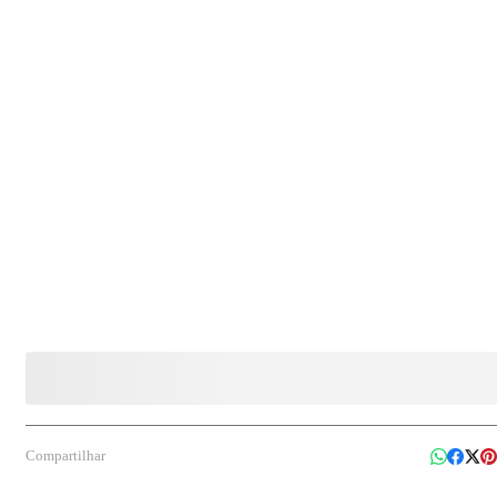
Conteúdo da embalagem: 1 galão de 5 L Indicação de uso: Indicado para uso em
processos de lavagem de roupas, tanto em ambientes domésticos quanto profissionais,
auxiliando na maciez e perfumação dos tecidos.
Compartilhar