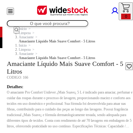
0
Início
Limpeza
Amaciante
Amaciante Líquido Mais Suave Comfort - 5 Litros
Início
Limpeza
Amaciante
Amaciante Líquido Mais Suave Comfort - 5 Litros
Amaciante Líquido Mais Suave Comfort - 5
Litros
CODIGO:
166
Detalhes:
O amaciante Pro Comfort Unilever ¿Mais Suave¿ 5 L é indicado para amaciar, perfumar e
cuidar das roupas durante o processo de lavagem, proporcionando maciez e conforto aos
tecidos em uso doméstico e profissional. Sua fórmula foi desenvolvida para atuar nas
fibras, contribuindo para o cuidado das peças ao longo das lavagens. Possui fragrância
tradicional ¿Mais Suave¿ e fórmula dermatologicamente testada, sendo adequada para
diferentes tipos de tecidos. Conta com rendimento de até 70 lavagens em embalagem de 5
litros, oferecendo praticidade no uso contínuo. Especificações Técnicas: Capacidade /
Medida/ Tamanho: 5 L / 34,6 x 18,8 x 14,5 cm Fragrância: Tradicional ¿Mais Suave¿