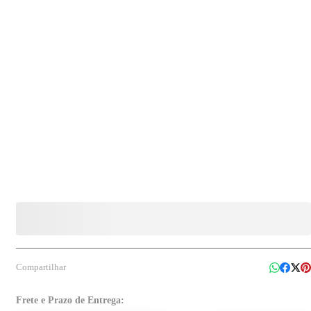
higienização de alimentos, conforme orientações de uso do fabricante.
Compartilhar
Frete e Prazo de Entrega: