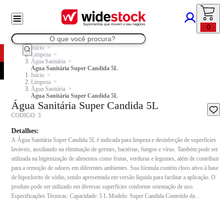
0
Início
Limpeza
Água Sanitária
Água Sanitária Super Candida 5L
Início
Limpeza
Água Sanitária
Água Sanitária Super Candida 5L
Água Sanitária Super Candida 5L
CODIGO:
3
Detalhes:
A Água Sanitária Super Candida 5L é indicada para limpeza e desinfecção de superfícies
laváveis, auxiliando na eliminação de germes, bactérias, fungos e vírus. Também pode ser
utilizada na higienização de alimentos como frutas, verduras e legumes, além de contribuir
para a remoção de odores em diferentes ambientes. Sua fórmula contém cloro ativo à base
de hipoclorito de sódio, sendo apresentada em versão líquida para facilitar a aplicação. O
produto pode ser utilizado em diversas superfícies conforme orientação de uso.
Especificações Técnicas: Capacidade: 5 L Modelo: Super Candida Conteúdo da
embalagem: 1 unidade Composição: Hipoclorito de sódio e água Indicação de uso:
Indicado para desinfecção de superfícies laváveis, limpeza de ambientes em geral e