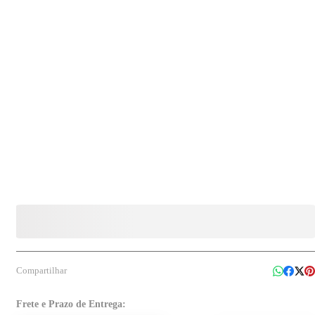
desinfecção de máscaras de pano, limpeza de pias, ralos, lixeiras, pisos, banheiros, áreas
externas e superfícies laváveis, garantindo remoção de germes, bactérias, fungos e vírus.
Compartilhar
Frete e Prazo de Entrega: