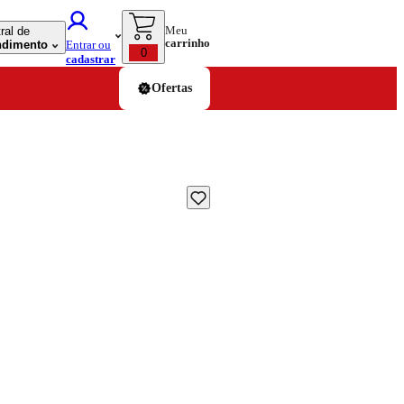
Meu
ral de
carrinho
ndimento
Entrar ou
0
cadastrar
Ofertas