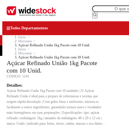
Todos Departamentos
Início
Mercearia
Açúcar Refinado União 1kg Pacote com 10 Unid.
Início
Mercearia
Açúcar Refinado União 1kg Pacote com 10 Unid.
Açúcar Refinado União 1kg Pacote
com 10 Unid.
CODIGO:
1141
Detalhes:
Açúcar Refinado União 1kg Pacote com 10 unidades | O Açúcar
Refinado União é ideal para o preparo de sobremesas e receitas que
exigem rápida dissolução | Com grãos finos e uniformes, mistura-se
facilmente a outros ingredientes, garantindo textura suave e resultados
mais homogêneos em suas preparações | Especificações: tipo: açúcar
refinado | embalagem: 1kg | tamanho da embalagem: 48 x 20 x 12 cm |
marca: União | indicado para: bolos, doces, caldas, massas e uso diário |