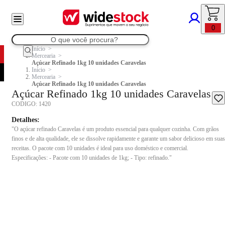
0
Início
Mercearia
Açúcar Refinado 1kg 10 unidades Caravelas
Início
Mercearia
Açúcar Refinado 1kg 10 unidades Caravelas
Açúcar Refinado 1kg 10 unidades Caravelas
CODIGO:
1420
Detalhes:
"O açúcar refinado Caravelas é um produto essencial para qualquer cozinha. Com grãos
finos e de alta qualidade, ele se dissolve rapidamente e garante um sabor delicioso em suas
receitas. O pacote com 10 unidades é ideal para uso doméstico e comercial.
Especificações: - Pacote com 10 unidades de 1kg; - Tipo: refinado."