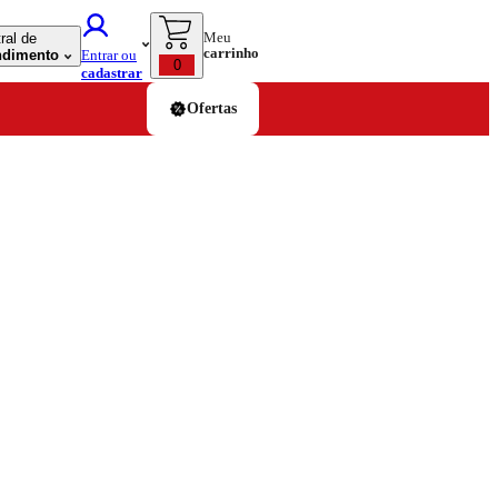
Meu
ral de
carrinho
ndimento
Entrar ou
0
cadastrar
Ofertas