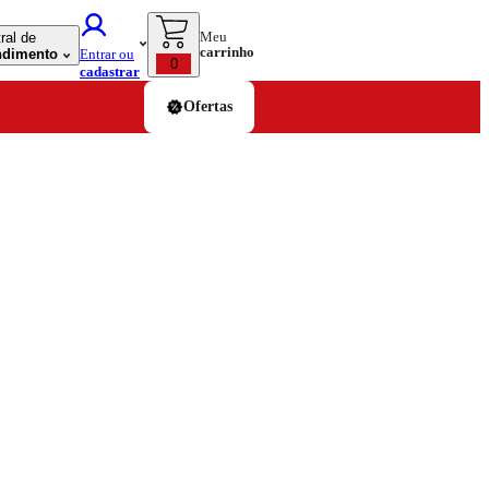
Meu
ral de
carrinho
ndimento
Entrar ou
0
cadastrar
Ofertas