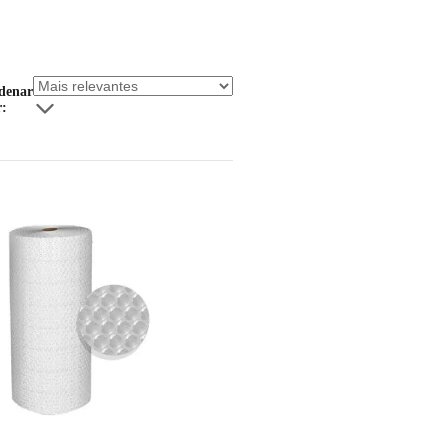
denar
r: