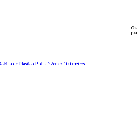
Or
po